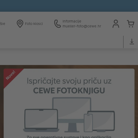
Informacije
žbe
Foto kiosci
mueller-foto@cewe.hr