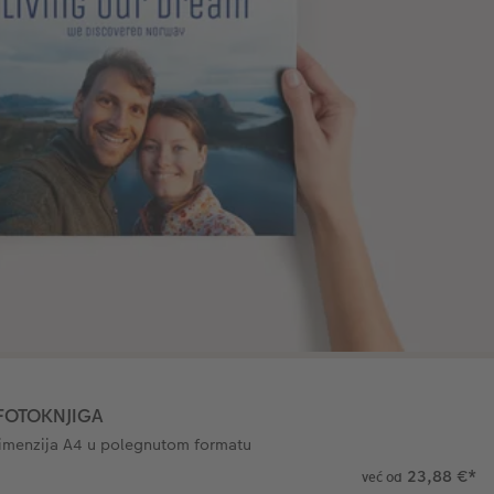
 FOTOKNJIGA
dimenzija A4 u polegnutom formatu
23,88 €
*
već od