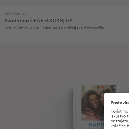
Veliki format
Kvadratna CEWE FOTOKNJIGA
cca 21 cm x 21 cm | Idealna za obiteljske fotografije