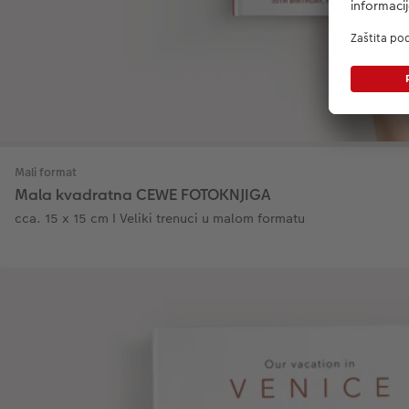
Mali format
Mala kvadratna CEWE FOTOKNJIGA
cca. 15 x 15 cm I Veliki trenuci u malom formatu