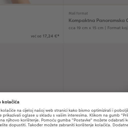
Mali format
Kompaktna Panoramska 
cca 19 cm x 15 cm | Format koji
17,24 €
*
već od