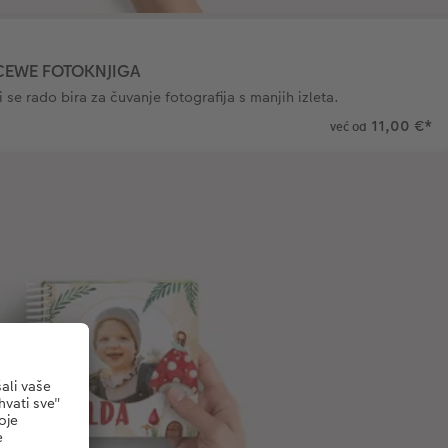
CEWE FOTOKNJIGA
 se rado bira za čuvanje fotografija s manjih izleta.
11,00 €
*
već od