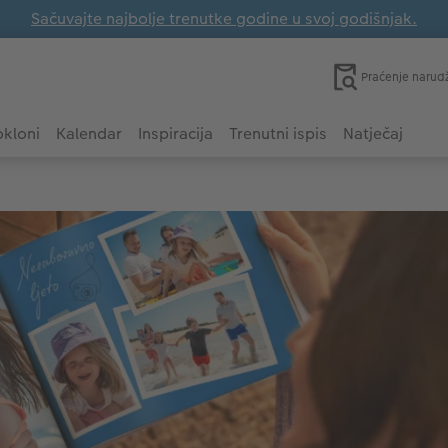
Sačuvajte najbolje trenutke godine u svoj godišnjak.
Praćenje narud
kloni
Kalendar
Inspiracija
Trenutni ispis
Natječaj