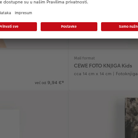
Mali format
CEWE FOTO KNJIGA Kids
cca 14 cm x 14 cm | Fotoknjiga
9,94 €
*
već od