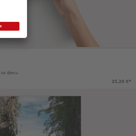
 za djecu
25,20 €
*