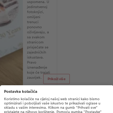
Oživite uspomene na svoj
uspomena. U
veliki dan uz prekrasnu
jedinstvenoj
fotoknjigu. Na taj će način
fotoknjizi,
posebni trenuci ostati
omiljeni
zauvijek i bit će doživljaj
trenuci
koji će buditi emocije
ponovno
desetljećima.
oživljavaju, a
sa svakom
stranicom
prisjećate se
zajedničkih
iskustava.
Pravo
iznenađenje
koje će trajati
zauvijek.
Prikaži više
Način plaćanja