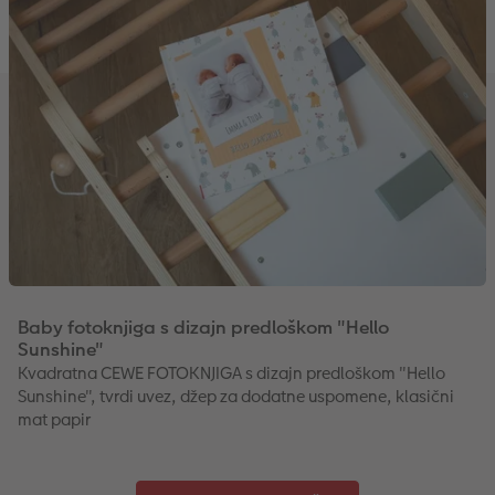
Dodaci
XXL Retro fotografija
Dodaci
Baby fotoknjiga s dizajn predloškom "Hello
Sunshine"
Kvadratna CEWE FOTOKNJIGA s dizajn predloškom "Hello
Sunshine", tvrdi uvez, džep za dodatne uspomene, klasični
mat papir