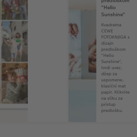
predloškom
"Hello
Sunshine"
Kvadratna
CEWE
FOTOKNJIGA s
dizajn
predloškom
"Hello
Sunshine",
tvrdi uvez,
džep za
uspomene,
klasični mat
papir. Kliknite
na sliku za
pristup
predlošku.