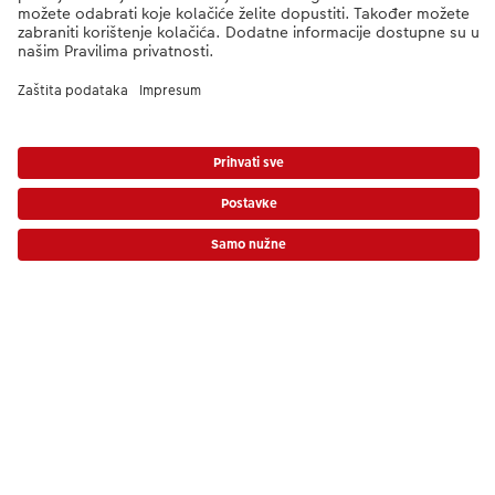
Dostava
Kvaliteta & Sigurnost
CEWE i održivost
Usluge
Cijene uključuju PDV, ali ne uključuju trošak dostave!
Cjenik
Tvrtka
Ponuda proizvoda
CEWE Fotosvijet