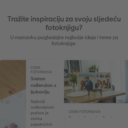
Tražite inspiraciju za svoju sljedeću
fotoknjigu?
U nastavku pogledajte najbolje ideje i teme za
fotoknjige.
CEWE
FOTOKNJIGA
Sretan
rođendan s
ljubavlju
Najbolji
rođendanski
CEWE FOTOKNJIGA
poklon je
Fotoknjiga vjenčanja
zbirka
zajedničkih