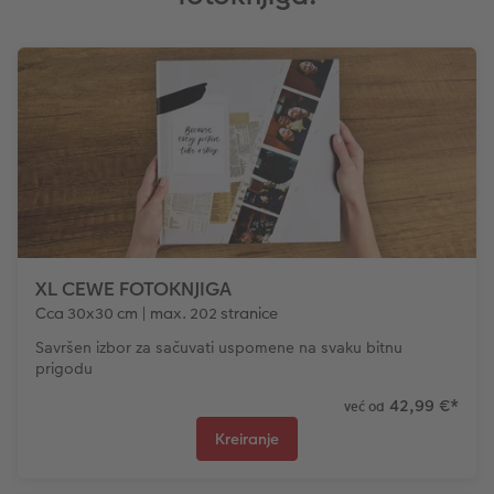
Dodaci
XXL Retro fotografija
Dodaci
XL CEWE FOTOKNJIGA
Cca 30x30 cm | max. 202 stranice
Savršen izbor za sačuvati uspomene na svaku bitnu
prigodu
42,99 €
*
već od
Kreiranje