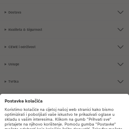
Dostava
Kvaliteta & Sigurnost
CEWE i održivost
Usluge
Tvrtka
Ponuda proizvoda
CEWE Fotosvijet