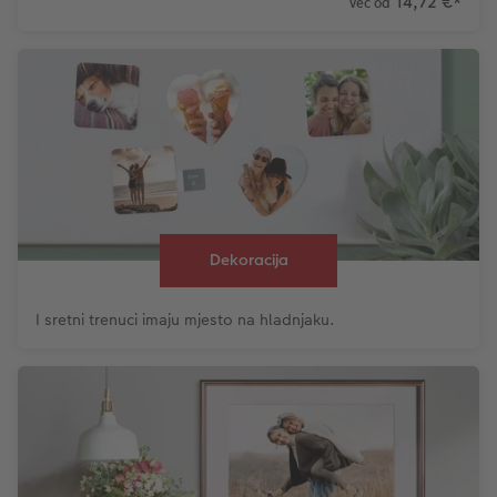
14,72 €
*
već od
Dekoracija
I sretni trenuci imaju mjesto na hladnjaku.