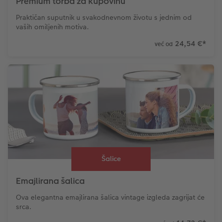
Premium torba za kupovinu
Praktičan suputnik u svakodnevnom životu s jednim od
vaših omiljenih motiva.
24,54 €
*
već od
Šalice
Emajlirana šalica
Ova elegantna emajlirana šalica vintage izgleda zagrijat će
srca.