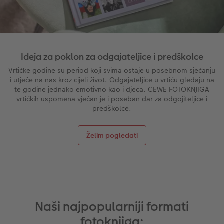
Ovako funkcionira
Natur fotografije
Alu fotografija s direktnim ispisom
Čestitke
Jedinstvene ideje za poklone
CEWE FOTOKNJIGA Kids
Dimenzije fotografije
Galerijska fotografija
Svijet kućnih ljubimaca
Ideje za poklone za najmilije
ram
Art Collection
Premium poster
Fotografija na Forexu
Školski i pisaći pribori
Putovanje
Ideja za poklon za odgajateljice i predškolce
Vrtićke godine su period koji svima ostaje u posebnom sjećanju
Dodaci
Art fotografije
Ploča dobrodošlice za vjenčanje
Poklon fotokutije
Vjenčanje
i utječe na nas kroz cijeli život. Odgajateljice u vrtiću gledaju na
te godine jednako emotivno kao i djeca. CEWE FOTOKNJIGA
vrtićkih uspomena vječan je i poseban dar za odgojiteljice i
Izrada standard fotografija
Letvica za poster
Tekstili
Matura
predškolce.
Kutije za pohranu fotografija
Hexxas
Umjetničke fotografije
Želim pogledati
Foto paketi
Fotografija na drvu
Foto kalendari
Fotonaljepnica
Višedijelne zidne dekoracije
CEWE FOTOKNJIGA Kids
CEWE TRENUTNI ISPIS FOTOGRAFIJA
Foto kolaži
Naši najpopularniji formati
fotoknjiga:
Trenutna izrada naljepnica
Foto vrpca