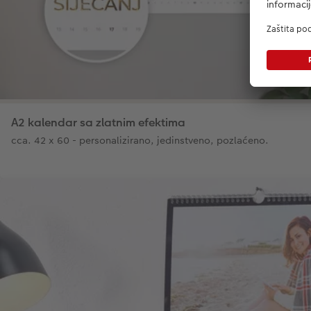
A2 kalendar sa zlatnim efektima
cca. 42 x 60 - personalizirano, jedinstveno, pozlaćeno.