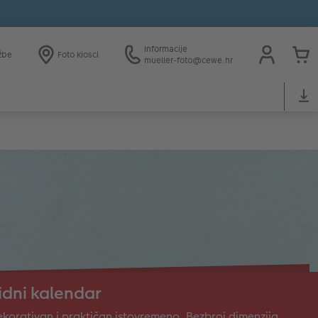
Informacije
žbe
Foto kiosci
mueller-foto@cewe.hr
idni kalendar
korativan i praktičan istovremeno. Bezbroj dimenzija,