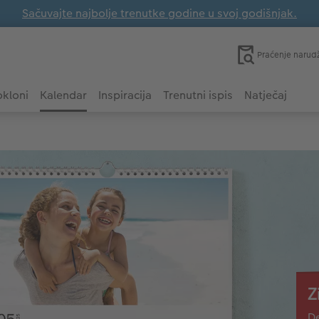
Sačuvajte najbolje trenutke godine u svoj godišnjak.
Praćenje narud
kloni
Kalendar
Inspiracija
Trenutni ispis
Natječaj
Z
De