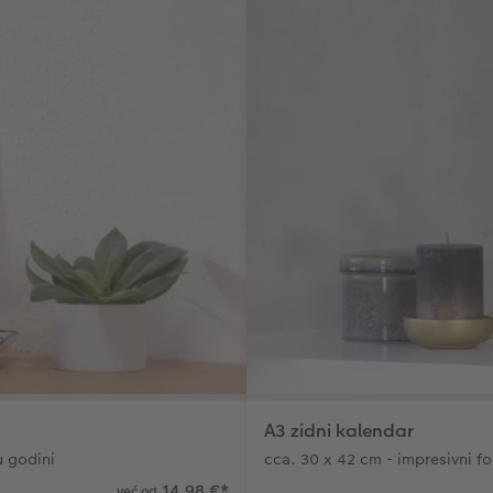
A3 zidni kalendar
u godini
cca. 30 x 42 cm - impresivni f
14,98 €
*
već od