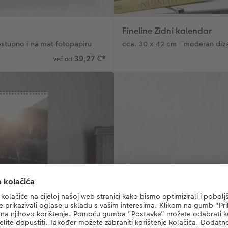
Fineline Zidni kalendar
ostupno i na mat fotopapiru
cca. 30 x 42 cm - moderan diz
39,27 €
*
već od