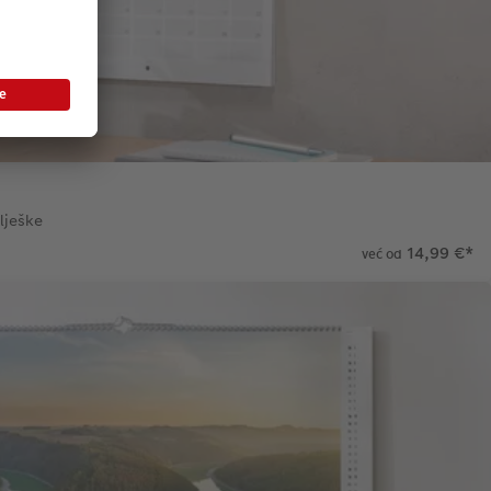
lješke
14,99 €
*
već od