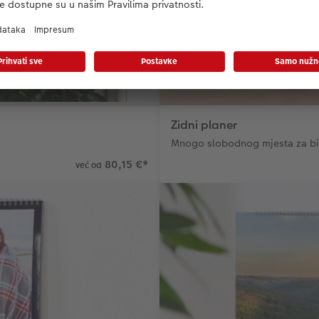
Zidni planer
Mnogo slobodnog mjesta za bi
80,15 €
*
već od