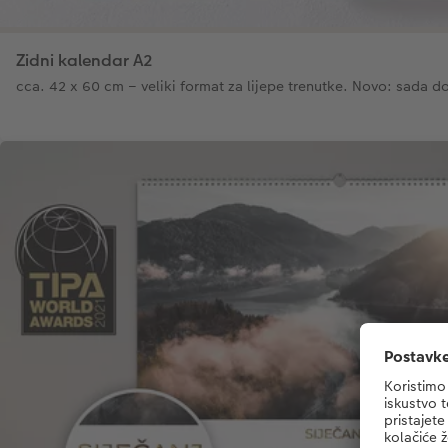
Zidni kalendar A2
cca. 42 x 60 cm – veliki format za lijepe trenutke. Novo: sada d