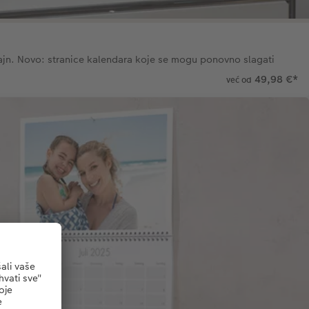
ajn. Novo: stranice kalendara koje se mogu ponovno slagati
49,98 €
*
već od