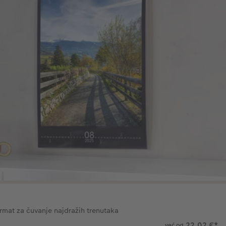
ormat za čuvanje najdražih trenutaka
22,02 €
*
već od