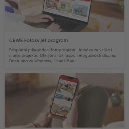
Trenutna izrada naljepnica
Foto vrpca
Dodaci
XXL Retro fotografija
Dodaci
CEWE Fotosvijet program
Besplatni prilagođeni fotoprogram - idealan za velike i
manje projekte. Otkrijte širok raspon mogućnosti dizajna.
Dostupno za Windows, Linux i Mac.