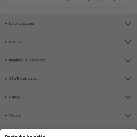
Način plaćanja
Dostava
Kvaliteta & Sigurnost
CEWE i održivost
Usluge
Tvrtka
Ponuda proizvoda