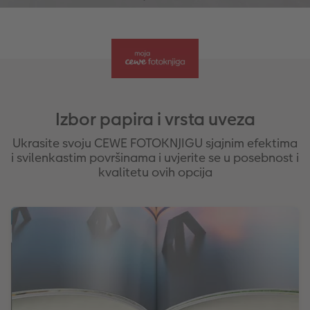
Zauzima malo mjesta
Može se naručiti u formatu do 130
stranica
Može se naručiti u formatu do 50 stranica
Izbor papira i vrsta uveza
Ukrasite svoju CEWE FOTOKNJIGU sjajnim efektima
i svilenkastim površinama i uvjerite se u posebnost i
kvalitetu ovih opcija