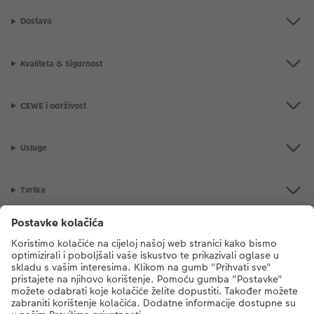
Dostava
Kvaliteta & Sigurnost
CEWE i održivost
Usluge
Tvrtka
Ponuda proizvoda
CEWE Fotosvijet