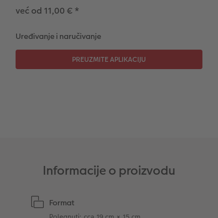
već od 11,00 €
*
CEWE TRENUTNI ISPIS FOTOGRAFIJA
Foto kolaži
Uređivanje i naručivanje
Trenutna izrada naljepnica
Foto vrpca
Dodaci
XXL Retro fotografija
Dodaci
Informacije o proizvodu
Format
Polegnuti: cca 19 cm × 15 cm