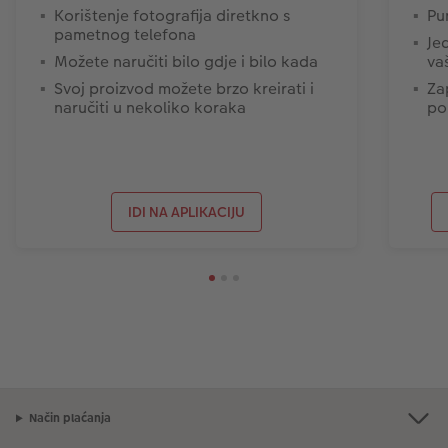
Korištenje fotografija diretkno s
Pu
pametnog telefona
Je
Možete naručiti bilo gdje i bilo kada
va
Svoj proizvod možete brzo kreirati i
Za
naručiti u nekoliko koraka
po
IDI NA APLIKACIJU
Način plaćanja