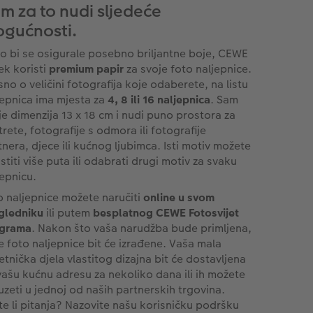
m za to nudi sljedeće
gućnosti.
o bi se osigurale posebno briljantne boje, CEWE
ek koristi
premium papir
za svoje foto naljepnice.
sno o veličini fotografija koje odaberete, na listu
jepnica ima mjesta za
4, 8 ili 16 naljepnica
. Sam
t je dimenzija 13 x 18 cm i nudi puno prostora za
trete, fotografije s odmora ili fotografije
tnera, djece ili kućnog ljubimca. Isti motiv možete
stiti više puta ili odabrati drugi motiv za svaku
jepnicu.
o naljepnice možete naručiti
online u svom
gledniku
ili putem
besplatnog CEWE Fotosvijet
grama
. Nakon što vaša narudžba bude primljena,
e foto naljepnice bit će izrađene. Vaša mala
etnička djela vlastitog dizajna bit će dostavljena
vašu kućnu adresu za nekoliko dana ili ih možete
uzeti u jednoj od naših partnerskih trgovina.
te li pitanja? Nazovite našu korisničku podršku