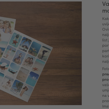
Va
mo
Kak
uvij
Ovi
nal
lis
por
par
kori
nal
Fot
pre
pro
vaš
umj
na 
pre
Ima