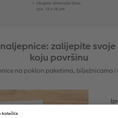
Ukupne dimenzije lista:
cca. 13 x 18 cm
naljepnice: zalijepite svoje 
koju površinu
pnice na poklon paketima, bilježnicama 
Iz
kr
Svo