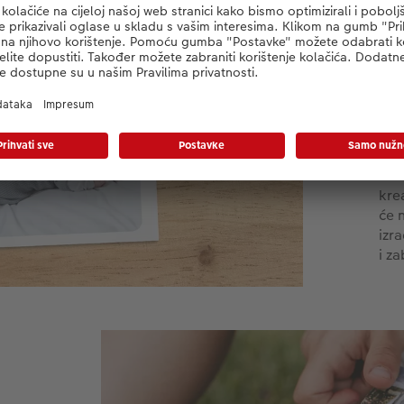
dra
jed
ide
pre
ukr
nez
diz
ukr
fot
kre
će n
izr
i z