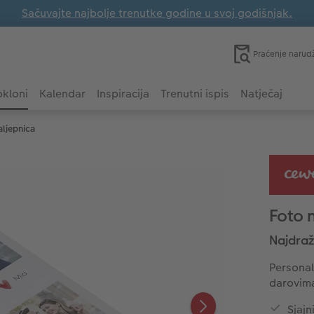
Sačuvajte najbolje trenutke godine u svoj godišnjak.
Praćenje narud
kloni
Kalendar
Inspiracija
Trenutni ispis
Natječaj
aljepnica
Foto 
Najdraž
Personal
darovima 
Sjajn