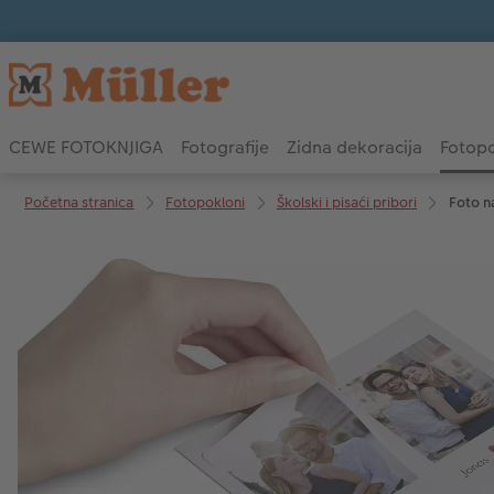
CEWE FOTOKNJIGA
Fotografije
Zidna dekoracija
Fotopo
Početna stranica
Fotopokloni
Školski i pisaći pribori
Foto n