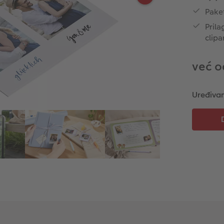
Pake
Prila
clipa
već o
Uređivan