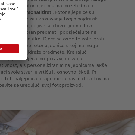
ge stvari
s fotonaljepnicama možete brzo i
nostavno
personalizirati
. Fotonaljepnice su
alan proizvod za ukrašavanje tvojih najdražih
dmeta. Samoljepljive su i brzo i jednostavno
ašavaju odabran predmet i podsjećaju te na
aboravne trenutke. Djeca se osobito vole igrati
ajnirajući razne fotonaljepnice s kojima mogu
asiti svoje najdraže predmete. Kreirajući
onaljepnice djeca mogu razvijati svoju
ativnost, a s personaliziranim naljepnicama lakše
aći svoje stvari u vrtiću ili osnovnoj školi. Pri
adi fotonaljepnica birajte među našim clipartovima
abavite se uređujući svoj fotoproizvod.