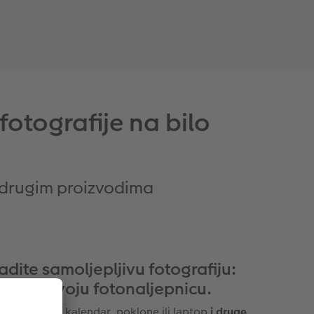
fotografije na bilo
i drugim proizvodima
radite samoljepljivu fotografiju:
eirajte svoju fotonaljepnicu.
ju bilježnicu, kalendar, poklone ili laptop
i druge