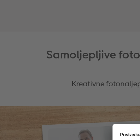
Samoljepljive foto
Kreativne fotonalje