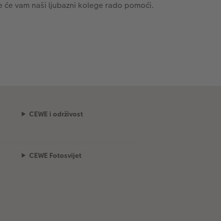
e će vam naši ljubazni kolege rado pomoći.
CEWE i održivost
CEWE Fotosvijet