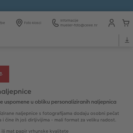
Informacije
žbe
Foto kiosci
mueller-foto@cewe.hr
naljepnice
e uspomene u obliku personaliziranih naljepnica
izirane naljepnice s fotografijama dodaju osobni pečat
i čine ih još dirljivijima - mali format za veliku radost.
i ili mat papir vrhunske kvalitete