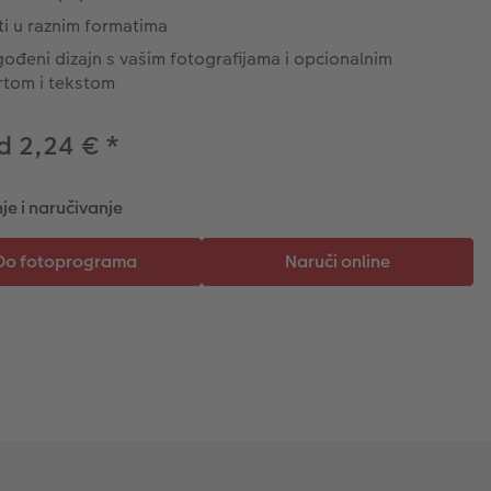
ti u raznim formatima
gođeni dizajn s vašim fotografijama i opcionalnim
rtom i tekstom
d 2,24 €
*
je i naručivanje