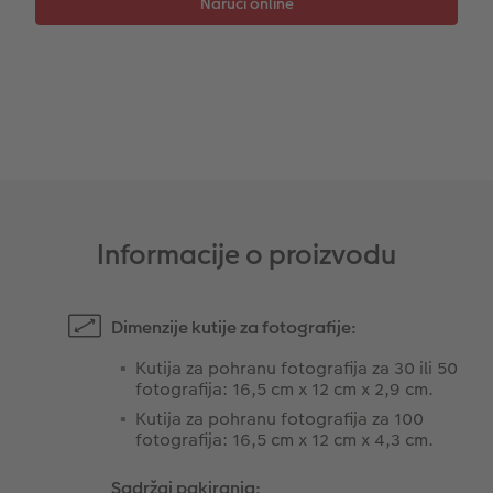
Trenutna izrada naljepnica
Foto vrpca
Dodaci
XXL Retro fotografija
Dodaci
Informacije o proizvodu
Dimenzije kutije za fotografije:
Kutija za pohranu fotografija za 30 ili 50
fotografija: 16,5 cm x 12 cm x 2,9 cm.
Kutija za pohranu fotografija za 100
fotografija: 16,5 cm x 12 cm x 4,3 cm.
Sadržaj pakiranja: