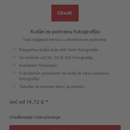
Ovako funkcionira
Natur fotografije
Alu fotografija s direktnim ispisom
Čestitke
Jedinstvene ideje za poklone
CEWE FOTOKNJIGA Kids
Dimenzije fotografije
Galerijska fotografija
Svijet kućnih ljubimaca
Ideje za poklone za najmilije
ram
Kutije za pohranu fotografija
Art Collection
Premium poster
Fotografija na Forexu
Školski i pisaći pribori
Putovanje
Vaši najljepši trenuci u atraktivnom pakiranju
Elegantna kutija koja štiti Vaše fotografije.
Dodaci
Art fotografije
Ploča dobrodošlice za vjenčanje
Poklon fotokutije
Vjenčanje
Za količine od 30, 50 ili 100 fotografija.
Kvalitetan fotopapir.
Izrada standard fotografija
Letvica za poster
Tekstili
Matura
S dodatnim prozorom na kutiji za Vašu omiljenu
fotografiju.
Hexxas
Umjetničke fotografije
Kutije za pohranu fotografija
Također je izvrstan izbor za poklon
Foto paketi
Fotografija na drvu
Foto kalendari
već od 14,72 €
*
Fotonaljepnica
Višedijelne zidne dekoracije
CEWE FOTOKNJIGA Kids
Uređivanje i naručivanje
CEWE TRENUTNI ISPIS FOTOGRAFIJA
Foto kolaži