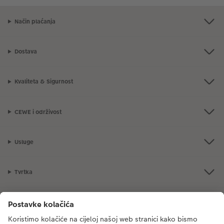
Način plaćanja
Dostava
Kvaliteta & Sigurnost
CEWE i održivost
Usluge
Tvrtka
Ponuda proizvoda