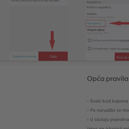
Opća pravila
• Svaki kod kupona 
• Po narudžbi se mo
• U slučaju pojedin
iznos ne iskoristi p