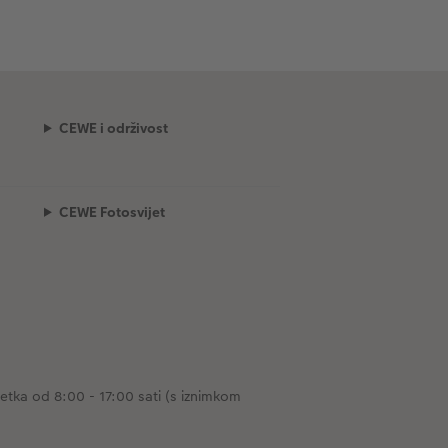
CEWE i održivost
CEWE Fotosvijet
tka od 8:00 - 17:00 sati (s iznimkom