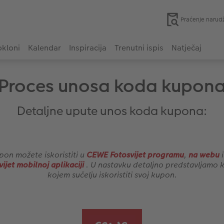
Praćenje narud
kloni
Kalendar
Inspiracija
Trenutni ispis
Natječaj
Proces unosa koda kupon
Detaljne upute unos koda kupona:
pon možete iskoristiti u
CEWE Fotosvijet programu
,
na webu
i
ijet mobilnoj aplikaciji
. U nastavku detaljno predstavljamo 
kojem sučelju iskoristiti svoj kupon.