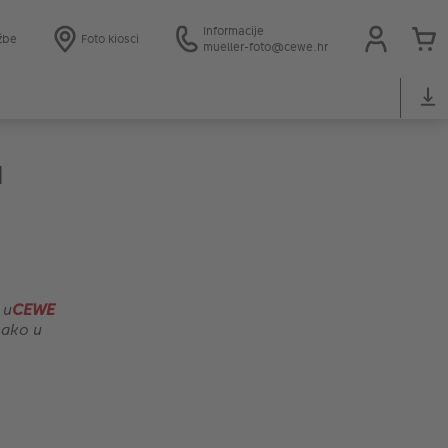
Informacije
žbe
Foto kiosci
mueller-foto@cewe.hr
a
 u
CEWE
kako u