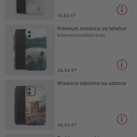
CEWE TRENUTNI ISPIS FOTOGRAFIJA
Foto kolaži
19,63 €
*
Premium maskica za telefon
Trenutna izrada naljepnica
Foto vrpca
Briljantna kvaliteta boja.
Dodaci
XXL Retro fotografija
Dodaci
24,54 €
*
Maskica otporna na udarce
26,53 €
*