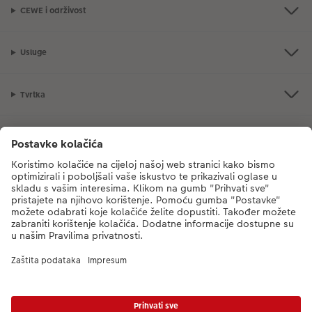
CEWE i održivost
Usluge
Tvrtka
Ponuda proizvoda
CEWE Fotosvijet
Poštovani, novi broj CEWE službe za korisnike je
mueller-foto@cewe.hr
Nazovite nas od ponedjeljka do petka od 8:00 - 17:00 sati (s iznimkom