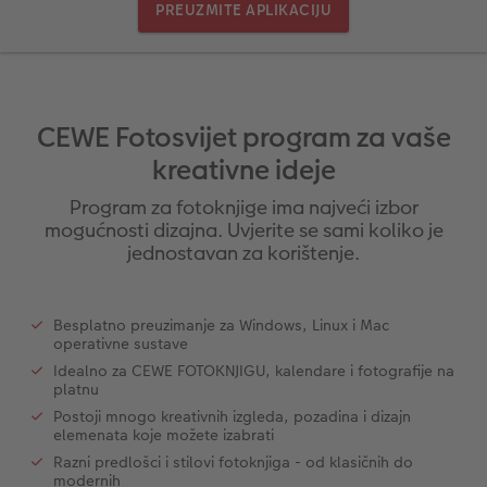
PREUZMITE APLIKACIJU
Ovako funkcionira
Natur fotografije
Alu fotografija s direktnim ispisom
Čestitke
Jedinstvene ideje za poklone
CEWE FOTOKNJIGA Kids
Dimenzije fotografije
Galerijska fotografija
Svijet kućnih ljubimaca
Ideje za poklone za najmilije
ram
CEWE Fotosvijet program za vaše
Art Collection
Premium poster
Fotografija na Forexu
Školski i pisaći pribori
Putovanje
kreativne ideje
Dodaci
Art fotografije
Ploča dobrodošlice za vjenčanje
Poklon fotokutije
Vjenčanje
Program za fotoknjige ima najveći izbor
mogućnosti dizajna. Uvjerite se sami koliko je
jednostavan za korištenje.
Izrada standard fotografija
Letvica za poster
Tekstili
Matura
Kutije za pohranu fotografija
Hexxas
Umjetničke fotografije
Besplatno preuzimanje za Windows, Linux i Mac
operativne sustave
Foto paketi
Fotografija na drvu
Foto kalendari
Idealno za CEWE FOTOKNJIGU, kalendare i fotografije na
platnu
Fotonaljepnica
Višedijelne zidne dekoracije
CEWE FOTOKNJIGA Kids
Postoji mnogo kreativnih izgleda, pozadina i dizajn
elemenata koje možete izabrati
CEWE TRENUTNI ISPIS FOTOGRAFIJA
Foto kolaži
Razni predlošci i stilovi fotoknjiga - od klasičnih do
modernih