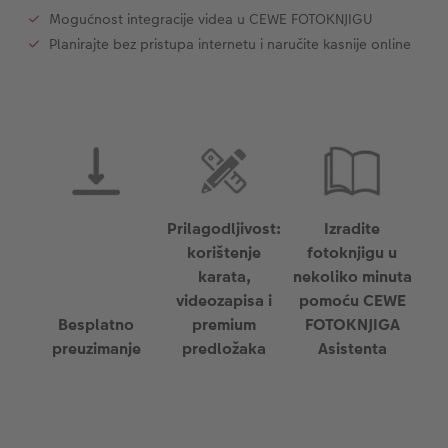
Mogućnost integracije videa u CEWE FOTOKNJIGU
Trenutna izrada naljepnica
Foto vrpca
Planirajte bez pristupa internetu i naručite kasnije online
Dodaci
XXL Retro fotografija
Dodaci
Prilagodljivost:
Izradite
korištenje
fotoknjigu u
karata,
nekoliko minuta
videozapisa i
pomoću CEWE
Besplatno
premium
FOTOKNJIGA
preuzimanje
predložaka
Asistenta