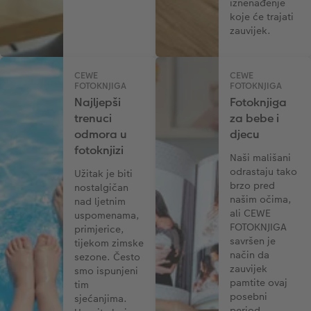
iznenađenje
koje će trajati
zauvijek.
CEWE
CEWE
FOTOKNJIGA
FOTOKNJIGA
Najljepši
Fotoknjiga
trenuci
za bebe i
odmora u
djecu
fotoknjizi
Naši mališani
odrastaju tako
Užitak je biti
brzo pred
nostalgičan
našim očima,
nad ljetnim
ali CEWE
uspomenama,
FOTOKNJIGA
primjerice,
savršen je
tijekom zimske
način da
sezone. Često
zauvijek
smo ispunjeni
pamtite ovaj
tim
posebni
sjećanjima.
period.