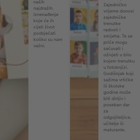
naših
Zajedničko
najdražih.
vrijeme donosi
Iznenađenje
zajedničke
koje će ih
trenutke
cijeli život
radosti i
podsjećati
smijeha. Te se
koliko su nam
priče mogu
važni.
sačuvati i
oživjeti u bilo
kojem trenutku
u fotoknjizi.
Godišnjak koji
sažima vrtićke
ili školske
godine može
biti dirljiv i
poseban dar
za
odgojiteljice,
učitelje ili
maturante.