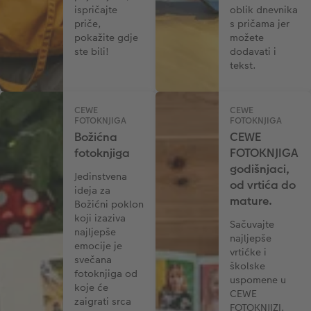
ispričajte
oblik dnevnika
priče,
s pričama jer
pokažite gdje
možete
ste bili!
dodavati i
tekst.
CEWE
CEWE
FOTOKNJIGA
FOTOKNJIGA
Božićna
CEWE
fotoknjiga
FOTOKNJIGA
godišnjaci,
Jedinstvena
od vrtića do
ideja za
mature.
Božićni poklon
koji izaziva
Sačuvajte
najljepše
najljepše
emocije je
vrtićke i
svečana
školske
fotoknjiga od
uspomene u
koje će
CEWE
zaigrati srca
FOTOKNJIZI.