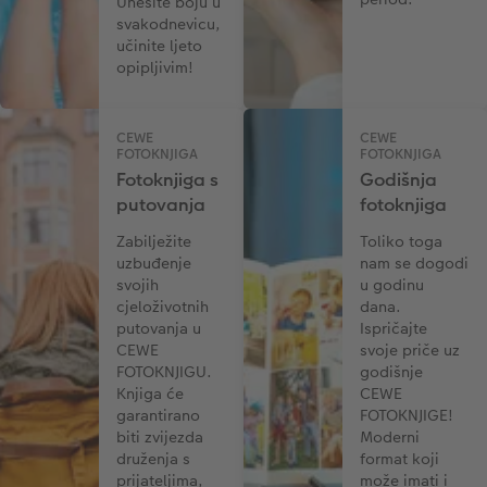
Unesite boju u
svakodnevicu,
učinite ljeto
opipljivim!
CEWE
CEWE
FOTOKNJIGA
FOTOKNJIGA
Fotoknjiga s
Godišnja
putovanja
fotoknjiga
Zabilježite
Toliko toga
uzbuđenje
nam se dogodi
svojih
u godinu
cjeloživotnih
dana.
putovanja u
Ispričajte
CEWE
svoje priče uz
FOTOKNJIGU.
godišnje
Knjiga će
CEWE
garantirano
FOTOKNJIGE!
biti zvijezda
Moderni
druženja s
format koji
prijateljima,
može imati i