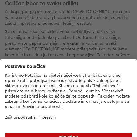
Odličan izbor za svaku priliku
Za koju god prigodu želite izraditi CEWE FOTOKNJIGU, mi ćemo
vam pomoći da od dragih uspomena i kreativnih ideja stvorite
zaista impresivan, jedinstven krajnji rezultat!
Sva su naša iskustva jedinstvena i uzbudljiva, neka vaša
fotoknjiga bude jednako posebna! Od formata fotoknjige,
preko vrste papira do sjajnih efekata na koricama, svaki
element CEWE FOTOKNJIGE možete prilagoditi svojim željama
kako bi bila uistinu jedinstvena i neponovljiva. Također možete
birati između unaprijed napravljenih predložaka ili ih koristiti kao
početnu točku. Spremni za uređivanje? Inspirirajte se našim
idejama za teme!
Način plaćanja
Dostava