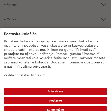
Usluge
Tvrtka
Ponuda proizvoda
CEWE Fotosvijet
Poštovani, novi broj CEWE službe za korisnike je
mueller-foto@cewe.hr
Nazovite nas od ponedjeljka do petka od 8:00 - 17:00 sati (s iznimkom
državnih praznika). Hvala.