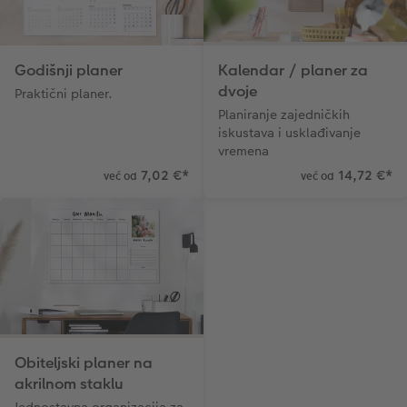
Godišnji planer
Kalendar / planer za
dvoje
Praktični planer.
Planiranje zajedničkih
iskustava i usklađivanje
vremena
7,02 €
*
14,72 €
*
već od
već od
Obiteljski planer na
akrilnom staklu
Jednostavna organizacija za