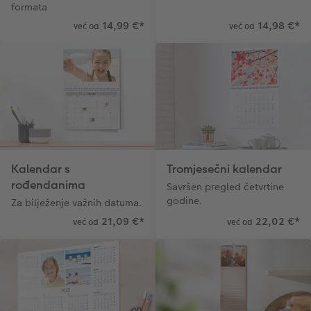
formata
14,99 €
*
14,98 €
*
već od
već od
Kalendar s
Tromjesečni kalendar
rođendanima
Savršen pregled četvrtine
godine.
Za bilježenje važnih datuma.
21,09 €
*
22,02 €
*
već od
već od