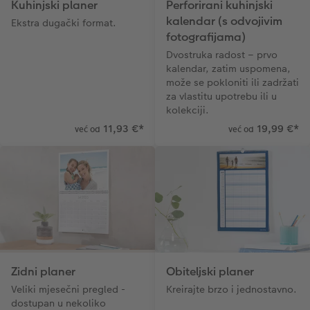
Kuhinjski planer
Perforirani kuhinjski
kalendar (s odvojivim
Ekstra dugački format.
Dodaci
XXL Retro fotografija
fotografijama)
Dvostruka radost – prvo
Dodaci
kalendar, zatim uspomena,
može se pokloniti ili zadržati
za vlastitu upotrebu ili u
kolekciji.
11,93 €
*
19,99 €
*
već od
već od
Zidni planer
Obiteljski planer
Veliki mjesečni pregled -
Kreirajte brzo i jednostavno.
dostupan u nekoliko