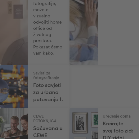
fotografije,
možete
vizualno
odvojiti home
office od
životnog
prostora.
Pokazat ćemo
vam kako.
Savjeti za
fotografiranje
Foto savjeti
za urbana
putovanja I.
CEWE
Uređenje doma
FOTOKNJIGA
Kreirajte
Sačuvana u
svoj foto zid:
CEWE
DIY zidni