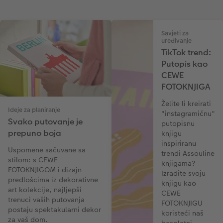
Savjeti za
uređivanje
TikTok trend:
Putopis kao
CEWE
FOTOKNJIGA
Želite li kreirati
Ideje za planiranje
"instagramičnu"
Svako putovanje je
putopisnu
prepuno boja
knjigu
inspiriranu
Uspomene sačuvane sa
trendi Assouline
stilom: s CEWE
knjigama?
FOTOKNJIGOM i dizajn
Izradite svoju
predlošcima iz dekorativne
knjigu kao
art kolekcije, najljepši
CEWE
trenuci vaših putovanja
FOTOKNJIGU
postaju spektakularni dekor
koristeći naš
za vaš dom.
besplatni