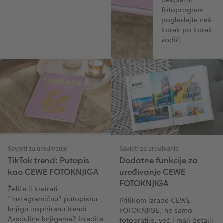
fotoprogram -
pogledajte naš
korak po korak
vodič!
Savjeti za uređivanje
Savjeti za uređivanje
TikTok trend: Putopis
Dodatne funkcije za
kao CEWE FOTOKNJIGA
uređivanje CEWE
FOTOKNJIGA
Želite li kreirati
"instagramičnu" putopisnu
Prilikom izrade CEWE
knjigu inspiriranu trendi
FOTOKNJIGE, ne samo
Assouline knjigama? Izradite
fotografije, već i mali detalji