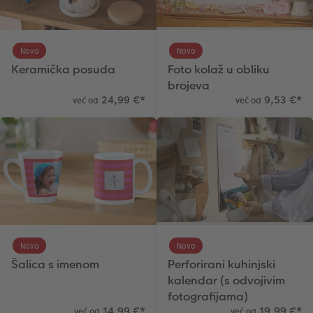
Novo
Novo
Keramička posuda
Foto kolaž u obliku
brojeva
24,99 €
*
9,53 €
*
već od
već od
Novo
Novo
Šalica s imenom
Perforirani kuhinjski
kalendar (s odvojivim
fotografijama)
14,99 €
*
19,99 €
*
već od
već od