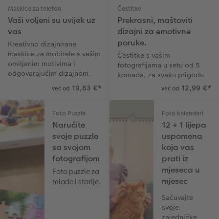
Maskice za telefon
Čestitke
Vaši voljeni su uvijek uz
Prekrasni, maštoviti
vas
dizajni za emotivne
poruke.
Kreativno dizajnirane
maskice za mobitele s vašim
Čestitke s vašim
omiljenim motivima i
fotografijama u setu od 5
odgovarajućim dizajnom.
komada, za svaku prigodu.
19,63 €
*
12,99 €
*
već od
već od
Foto Puzzle
Foto kalendari
Naručite
12 + 1 lijepa
svoje puzzle
uspomena
sa svojom
koja vas
fotografijom
prati iz
mjeseca u
Foto puzzle za
mjesec
mlade i starije.
Sačuvajte
svoje
zajedničke