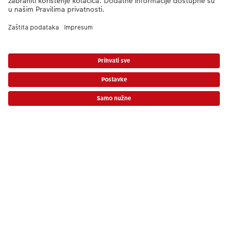
Kvaliteta & Sigurnost
CEWE i održivost
Usluge
Tvrtka
Cijene uključuju PDV, ali ne uključuju trošak dostave!
Cjenik
Ponuda proizvoda
CEWE Fotosvijet