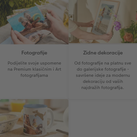
CEWE TRENUTNI ISPIS FOTOGRAFIJA
Foto kolaži
Trenutna izrada naljepnica
Foto vrpca
Dodaci
XXL Retro fotografija
Zidne dekoracije
Fotografije
Dodaci
Od fotografije na platnu sve
Podijelite svoje uspomene
do galerijske fotografije -
na Premium klasičnim i Art
savršene ideje za modernu
fotografijama
dekoraciju od vaših
najdražih fotografija.