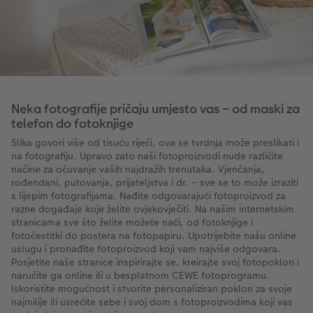
Neka fotografije pričaju umjesto vas – od maski za
telefon do fotoknjige
Slika govori više od tisuću riječi, ova se tvrdnja može preslikati i
na fotografiju. Upravo zato naši fotoproizvodi nude različite
načine za očuvanje vaših najdražih trenutaka. Vjenčanja,
rođendani, putovanja, prijateljstva i dr. – sve se to može izraziti
s lijepim fotografijama. Nađite odgovarajući fotoproizvod za
razne događaje koje želite ovjekovječiti. Na našim internetskim
stranicama sve što želite možete naći, od fotoknjige i
fotočestitki do postera na fotopapiru. Upotrijebite našu online
uslugu i pronađite fotoproizvod koji vam najviše odgovara.
Posjetite naše stranice inspirirajte se, kreirajte svoj fotopoklon i
naručite ga online ili u besplatnom CEWE fotoprogramu.
Iskoristite mogućnost i stvorite personaliziran poklon za svoje
najmilije ili usrećite sebe i svoj dom s fotoproizvodima koji vas