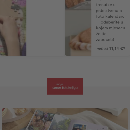
trenutke u
jedinstvenom
foto kalendaru
— odaberite u
kojem mjesecu
želite
započeti!
11,14 €
*
već od