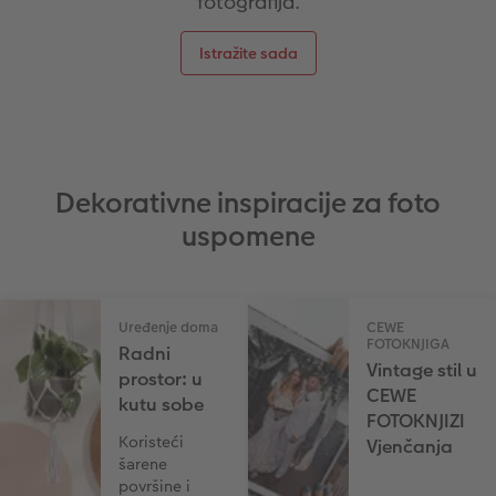
fotografija.
Istražite sada
Dekorativne inspiracije za foto
uspomene
Uređenje doma
CEWE
FOTOKNJIGA
Radni
Vintage stil u
prostor: u
CEWE
kutu sobe
FOTOKNJIZI
Koristeći
Vjenčanja
šarene
površine i