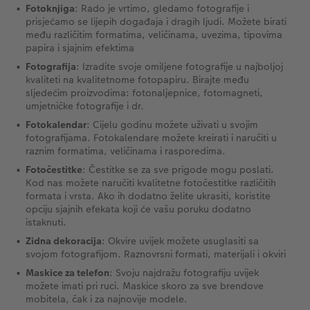
Fotoknjiga
: Rado je vrtimo, gledamo fotografije i
prisjećamo se lijepih događaja i dragih ljudi. Možete birati
među različitim formatima, veličinama, uvezima, tipovima
papira i sjajnim efektima
Fotografija
: Izradite svoje omiljene fotografije u najboljoj
kvaliteti na kvalitetnome fotopapiru. Birajte među
sljedećim proizvodima: fotonaljepnice, fotomagneti,
umjetničke fotografije i dr.
Fotokalendar
: Cijelu godinu možete uživati u svojim
fotografijama. Fotokalendare možete kreirati i naručiti u
raznim formatima, veličinama i rasporedima.
Fotočestitke
: Čestitke se za sve prigode mogu poslati.
Kod nas možete naručiti kvalitetne fotočestitke različitih
formata i vrsta. Ako ih dodatno želite ukrasiti, koristite
opciju sjajnih efekata koji će vašu poruku dodatno
istaknuti.
Zidna dekoracija
: Okvire uvijek možete usuglasiti sa
svojom fotografijom. Raznovrsni formati, materijali i okviri
Maskice za telefon
: Svoju najdražu fotografiju uvijek
možete imati pri ruci. Maskice skoro za sve brendove
mobitela, čak i za najnovije modele.