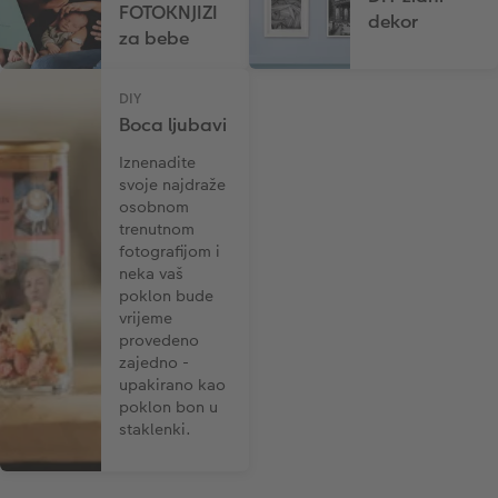
FOTOKNJIZI
dekor
za bebe
DIY
Boca ljubavi
Iznenadite
svoje najdraže
osobnom
trenutnom
fotografijom i
neka vaš
poklon bude
vrijeme
provedeno
zajedno -
upakirano kao
poklon bon u
staklenki.