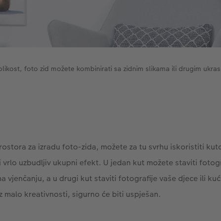
olikost, foto zid možete kombinirati sa zidnim slikama ili drugim ukr
stora za izradu foto-zida, možete za tu svrhu iskoristiti kut
 vrlo uzbudljiv ukupni efekt. U jedan kut možete staviti fotogr
na vjenčanju, a u drugi kut staviti fotografije vaše djece ili ku
z malo kreativnosti, sigurno će biti uspješan.