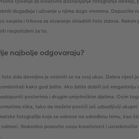
ršeno rješenje za kreativno postavljanje fotografija obitelji, p
sebnih događaja i uživanje u njima dugo vremena. Dopustite 
o savjeta i trikova za stvaranje skladnih foto zidova. Nakon
biti raspoloženi za to.
fije najbolje odgovaraju?
 foto zida dovoljno je osloniti se na svoj ukus. Dobra vijest j
ombinirati kako god želite. Ako želite dobiti još elegantniju 
nadopuniti posterima i drugim umjetničkim djelima. Osim tog
ormatima slika, tako da možete postići još uzbudljiviji ukupni
matske fotografije koje se odnose na određenu temu, kao št
vi odmori. Slobodno pozovite svoju kreativnost i usredotočite
.