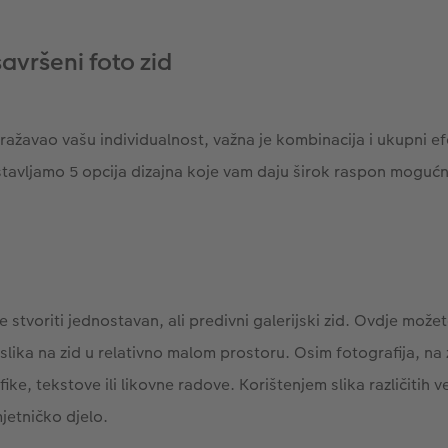
savršeni foto zid
ažavao vašu individualnost, važna je kombinacija i ukupni efe
avljamo 5 opcija dizajna koje vam daju širok raspon mogućn
je stvoriti jednostavan, ali predivni galerijski zid. Ovdje mož
h slika na zid u relativno malom prostoru. Osim fotografija, na
fike, tekstove ili likovne radove. Korištenjem slika različitih ve
jetničko djelo.