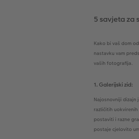
5 savjeta za 
Kako bi vaš dom odr
nastavku vam predst
vaših fotografija.
1. Galerijski zid:
Najosnovniji dizajn 
različitih uokvireni
postaviti i razne gra
postaje cjelovito um