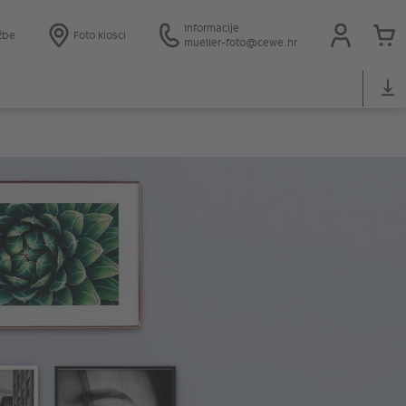
Informacije
žbe
Foto kiosci
mueller-foto@cewe.hr