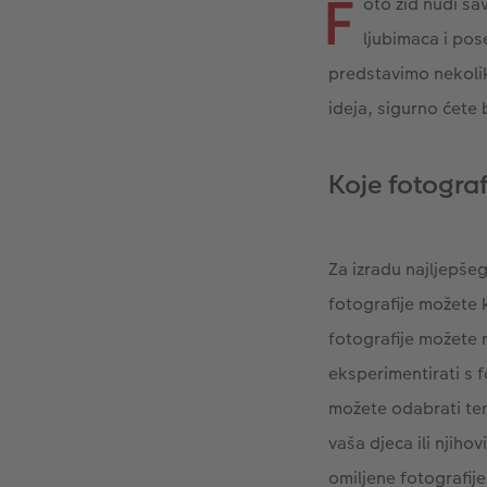
F
oto zid nudi sav
ljubimaca i po
predstavimo nekolik
ideja, sigurno ćete 
Koje fotogra
Za izradu najljepšeg
fotografije možete k
fotografije možete 
eksperimentirati s f
možete odabrati te
vaša djeca ili njiho
omiljene fotografije