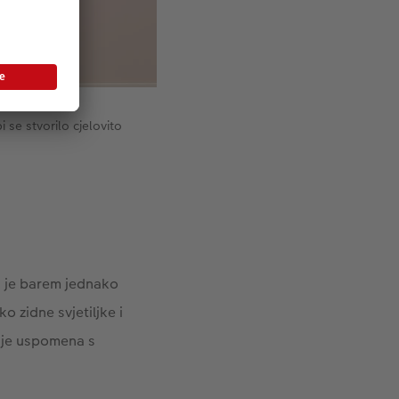
 se stvorilo cjelovito
ja je barem jednako
o zidne svjetiljke i
anje uspomena s