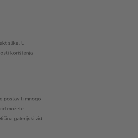
kt slika. U
osti korištenja
ete postaviti mnogo
 zid možete
ličina galerijski zid