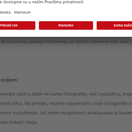
ili salonskog vješanja) kombiniraju se različite uokvirene slike kako bi
racijom:
 morate uzeti u obzir ne samo fotografije, već i pozadinu, ko
amih slika. Na primjer, možete rasporediti svoje fotografije ok
vorno osvjetljenje. Još jedna mogućnost ukrašavanja je bac
vam trebati i boja.