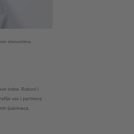
asnim elementima.
ove soba. Rubovi i
afije vas i partnera
ćnih ljubimaca.