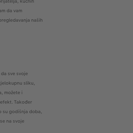
rijatelja, kućnih
nam da vam
 pregledavanja naših
e da sve svoje
cjelokupnu sliku,
a, možete i
 efekt. Također
o su godišnja doba,
 se na svoje