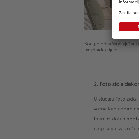
Kod peterburškog vješanja (
umjetničko djelo.
2. Foto zid s deko
U slučaju foto zida,
važna kao i odabir s
tako im dati blagot
natpisima, za to će 