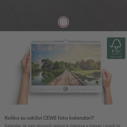
Kvaliteta, debljina fotopapira 250g/m², digitalni
tisak na svilenom mat papiru koji je idealna
površina za bilješke.
Koliko su održivi CEWE foto kalendari?
Kalendar će vam donositi radost iz mjeseca u mjesec i pratit će