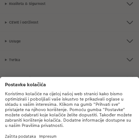
Kvaliteta & Sigurnost
CEWE i održivost
Usluge
Tvrtka
Ponuda proizvoda
CEWE Fotosvijet