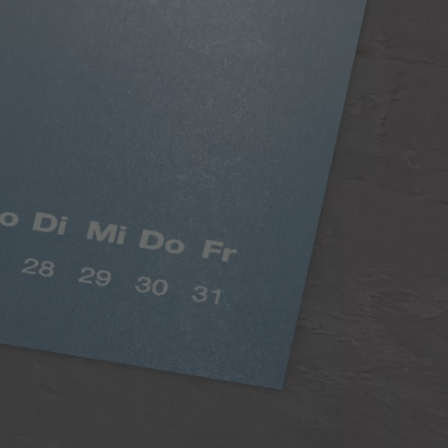
Klasični papir
Pune boje, svileni mat efekt