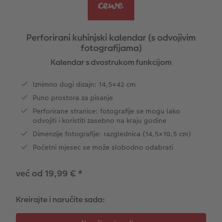
Ovako funkcionira
Natur fotografije
Alu fotografija s direktnim ispisom
Čestitke
Jedinstvene ideje za poklone
CEWE FOTOKNJIGA Kids
Dimenzije fotografije
Galerijska fotografija
Svijet kućnih ljubimaca
Ideje za poklone za najmilije
ram
Perforirani kuhinjski kalendar (s odvojivim
fotografijama)
Art Collection
Premium poster
Fotografija na Forexu
Školski i pisaći pribori
Putovanje
Kalendar s dvostrukom funkcijom
Dodaci
Art fotografije
Ploča dobrodošlice za vjenčanje
Poklon fotokutije
Vjenčanje
Iznimno dugi dizajn: 14,5×42 cm
Puno prostora za pisanje
Izrada standard fotografija
Letvica za poster
Tekstili
Matura
Perforirane stranice: fotografije se mogu lako
odvojiti i koristiti zasebno na kraju godine
Kutije za pohranu fotografija
Hexxas
Umjetničke fotografije
Dimenzije fotografije: razglednica (14,5×10,5 cm)
Foto paketi
Fotografija na drvu
Foto kalendari
Početni mjesec se može slobodno odabrati
Fotonaljepnica
Višedijelne zidne dekoracije
CEWE FOTOKNJIGA Kids
već od 19,99 €
*
CEWE TRENUTNI ISPIS FOTOGRAFIJA
Foto kolaži
Kreirajte i naručite sada:
Trenutna izrada naljepnica
Foto vrpca