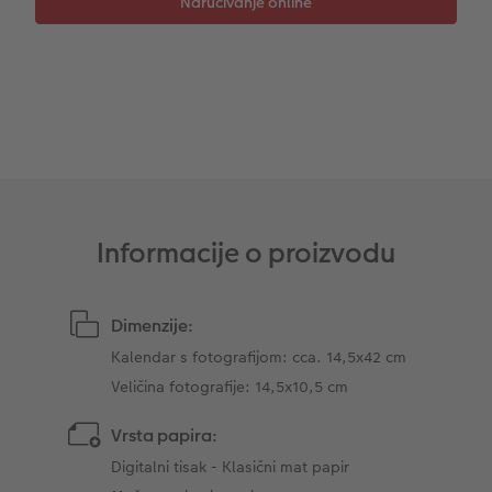
Dodaci
XXL Retro fotografija
Dodaci
Informacije o proizvodu
Dimenzije:
Kalendar s fotografijom: cca. 14,5x42 cm
Veličina fotografije: 14,5x10,5 cm
Vrsta papira:
Digitalni tisak - Klasični mat papir