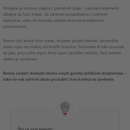
Proljeće je sezona cvijeća i pastelnih boja – savršeni elementi
dizajna za foto trake. Sa šarenim pozadinama i cvjetnim
isječcima, vaša će kreacija odisati pravom proljetnom
atmosferom.
Nakon što imate foto trake, možete početi kreirati: probušite
malu rupu na svakoj od kraćih stranica. Postavite ih oko posuda
za jaja, provucite vrpcu kroz rupe i zavežite mašnu. Vaš uskrsni
dekor je spreman!
Bonus savjet: dodajte imena svojih gostiju prilikom dizajniranja –
tako će vaš uskrsni ukras poslužiti i kao kartice za sjedenje.
Što će vam trebati: