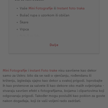
Vaše
Mini Fotografije
ili
Instant foto traka
Bušač rupa s uzorkom ili običan
Škare
Vrpca
Držači za jaja
Oslikana uskrsna jaja
Dalje
Mini Fotografije
i
instant Foto trake
nisu savršene kao dekor
samo za Uskrs: bilo da se radi o vjenčanju, rođendanu ili
krštenju, izgledaju sjajno kao dekor u svakoj prigodi. Isprobajte
ih kao prstenove za salvete ili kao dekore oko malih svijećnjaka -
stvaraju savršen efekt s fotografijama, bojama i clipartovima koji
odgovaraju prigodi. Također mogu poslužiti kao poklon za goste
nakon događaja, koji će vaši voljeni rado zadržati.