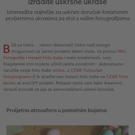
izradite uskrsne ukrase
Ovako funkcionira
Natur fotografije
Alu fotografija s direktnim ispisom
Čestitke
Jedinstvene ideje za poklone
Iznenadite najmilije za uskrsni doručak kreativnim
CEWE FOTOKNJIGA Kids
Dimenzije fotografije
Galerijska fotografija
Svijet kućnih ljubimaca
Ideje za poklone za najmilije
proljetnima ukrasima za stol s vašim fotografijama
ram
Art Collection
Premium poster
Fotografija na Forexu
Školski i pisaći pribori
Putovanje
B
liži se Uskrs... Idemo dekorirati! Uskrs nudi mnogo
Dodaci
Art fotografije
Ploča dobrodošlice za vjenčanje
Poklon fotokutije
Vjenčanje
mogućnosti za šareni proljetni dekor stola. Uz pomoć
Mini
Fotografija
i
Instant Foto traka
i malo kreativnosti, svoj
Izrada standard fotografija
Letvica za poster
Tekstili
Matura
blagdanski stol možete učiniti zaista posebnim - jednostavno
naručite svoje foto trake
online
, u
CEWE Fotosvijet
Kutije za pohranu fotografija
Hexxas
Umjetničke fotografije
fotoprogramu
ili ih izradite kao instant foto trake na
CEWE Foto
kiosku
za svoj DIY projekt. Pokazat ćemo vam kako kreativno
Foto paketi
Fotografija na drvu
Foto kalendari
ukrasiti posude za jaja za personalizirani uskrsni doručak.
Fotonaljepnica
Višedijelne zidne dekoracije
CEWE FOTOKNJIGA Kids
Proljetna atmosfera u pastelnim bojama
CEWE TRENUTNI ISPIS FOTOGRAFIJA
Foto kolaži
Trenutna izrada naljepnica
Foto vrpca