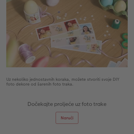
Dodaci
XXL Retro fotografija
Dodaci
Uz nekoliko jednostavnih koraka, možete stvoriti svoje DIY
foto dekore od šarenih foto traka.
Dočekajte proljeće uz foto trake
Naruči