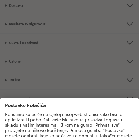
Dostava
Kvaliteta & Sigurnost
CEWE i održivost
Usluge
Tvrtka
Ponuda proizvoda
CEWE Fotosvijet