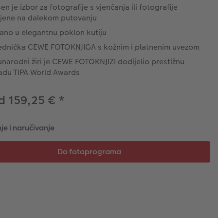
en je izbor za fotografije s vjenčanja ili fotografije
ljene na dalekom putovanju
ano u elegantnu poklon kutiju
ednička CEWE FOTOKNJIGA s kožnim i platnenim uvezom
arodni žiri je CEWE FOTOKNJIZI dodijelio prestižnu
adu TIPA World Awards
d 159,25 €
*
je i naručivanje