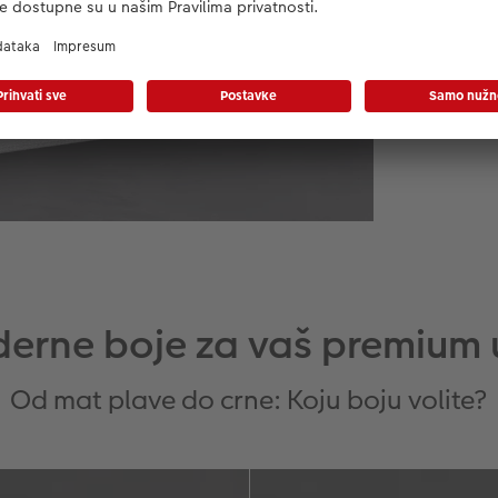
efe
erne boje za vaš premium 
Od mat plave do crne: Koju boju volite?