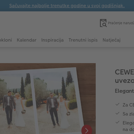
Sačuvajte najbolje trenutke godine u svoj godišnjak.
Praćenje narud
kloni
Kalendar
Inspiracija
Trenutni ispis
Natječaj
CEWE 
uvez
Elegant
Za C
Sa zl
Elega
na d