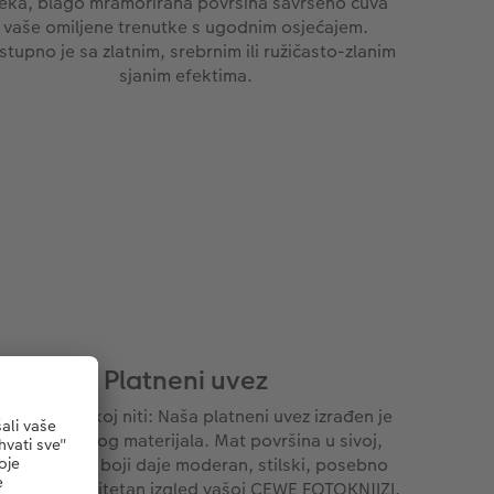
eka, blago mramorirana površina savršeno čuva
vaše omiljene trenutke s ugodnim osjećajem.
tupno je sa zlatnim, srebrnim ili ružičasto-zlanim
sjanim efektima.
Platneni uvez
življaj u svakoj niti: Naša platneni uvez izrađen je
d finog tkanog materijala. Mat površina u sivoj,
jeloj i plavoj boji daje moderan, stilski, posebno
gantan i kvalitetan izgled vašoj CEWE FOTOKNJIZI.