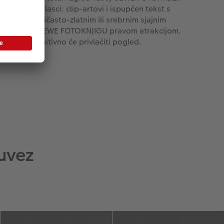
Savršeni naglasci: clip-artovi i ispupčen tekst s
zlatnim, ružičasto-zlatnim ili srebrnim sjajnim
ktom čine CEWE FOTOKNJIGU pravom atrakcijom.
Definitivno će privlačiti pogled.
uvez