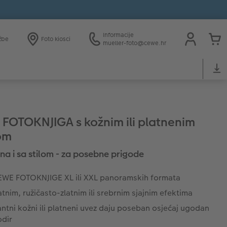
Informacije
žbe
Foto kiosci
mueller-foto@cewe.hr
FOTOKNJIGA s kožnim ili platnenim
om
na i sa stilom - za posebne prigode
EWE FOTOKNJIGE XL ili XXL panoramskih formata
atnim, ružičasto-zlatnim ili srebrnim sjajnim efektima
ntni kožni ili platneni uvez daju poseban osjećaj ugodan
odir