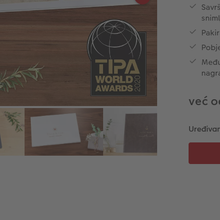
Savrš
snim
Pakir
Pobj
Međun
nagr
već o
Uređivan