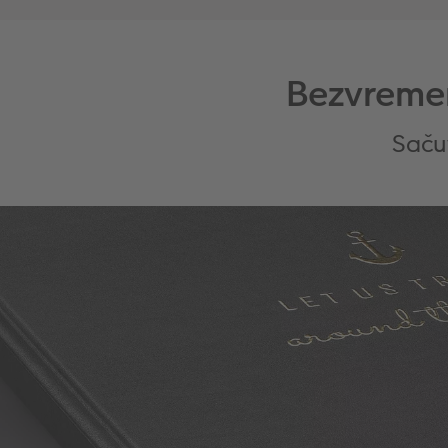
Bezvremen
Saču