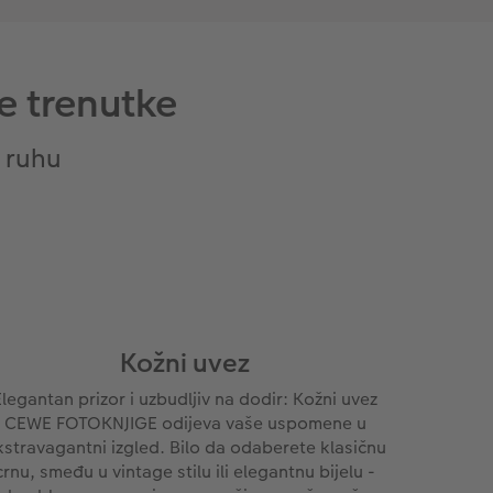
e trenutke
 ruhu
Kožni uvez
Elegantan prizor i uzbudljiv na dodir: Kožni uvez
CEWE FOTOKNJIGE odijeva vaše uspomene u
kstravagantni izgled. Bilo da odaberete klasičnu
crnu, smeđu u vintage stilu ili elegantnu bijelu -