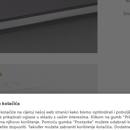
m
Dos
Do
o
bi
ele