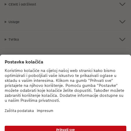
CEWE i održivost
Usluge
Tvrtka
Ponuda proizvoda
CEWE Fotosvijet
Poštovani, novi broj CEWE službe za korisnike je
mueller-foto@cewe.hr
Nazovite nas od ponedjeljka do petka od 8:00 - 17:00 sati (s iznimkom