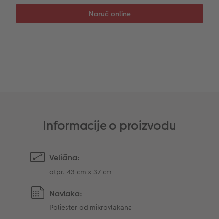
Trenutna izrada naljepnica
Foto vrpca
Dodaci
XXL Retro fotografija
Dodaci
Informacije o proizvodu
Veličina:
otpr. 43 cm x 37 cm
Navlaka:
Poliester od mikrovlakana