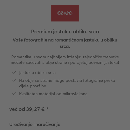
Ovako funkcionira
Natur fotografije
Alu fotografija s direktnim ispisom
Čestitke
Jedinstvene ideje za poklone
CEWE FOTOKNJIGA Kids
Dimenzije fotografije
Galerijska fotografija
Svijet kućnih ljubimaca
Ideje za poklone za najmilije
ram
Premium jastuk u obliku srca
Art Collection
Premium poster
Fotografija na Forexu
Školski i pisaći pribori
Putovanje
Vaše fotografije na romantičnom jastuku u obliku
srca.
Dodaci
Art fotografije
Ploča dobrodošlice za vjenčanje
Poklon fotokutije
Vjenčanje
Romantika u svom najboljem izdanju: zajedničke trenutke
možete sačuvati s obje strane i po cijeloj površini jastuka!
Izrada standard fotografija
Letvica za poster
Matura
Tekstili
Jastuk u obliku srca
Na obje se strane mogu postaviti fotografije preko
Kutije za pohranu fotografija
Hexxas
Umjetničke fotografije
cijele površine
Kvalitetan materijal od mikrovlakana
Foto paketi
Fotografija na drvu
Foto kalendari
već od 39,27 €
*
Fotonaljepnica
Višedijelne zidne dekoracije
CEWE FOTOKNJIGA Kids
CEWE TRENUTNI ISPIS FOTOGRAFIJA
Foto kolaži
Uređivanje i naručivanje