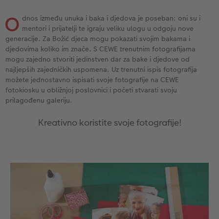
Ovako funkcionira
Natur fotografije
Alu fotografija s direktnim ispisom
Čestitke
Jedinstvene ideje za poklone
O
dnos između unuka i baka i djedova je poseban: oni su i
CEWE FOTOKNJIGA Kids
Dimenzije fotografije
Galerijska fotografija
Svijet kućnih ljubimaca
Ideje za poklone za najmilije
mentori i prijatelji te igraju veliku ulogu u odgoju nove
ram
generacije. Za Božić djeca mogu pokazati svojim bakama i
djedovima koliko im znače. S CEWE trenutnim fotografijama
Art Collection
Premium poster
Fotografija na Forexu
Školski i pisaći pribori
Putovanje
mogu zajedno stvoriti jedinstven dar za bake i djedove od
najljepših zajedničkih uspomena. Uz trenutni ispis fotografija
Dodaci
Art fotografije
Ploča dobrodošlice za vjenčanje
Poklon fotokutije
Vjenčanje
možete jednostavno ispisati svoje fotografije na CEWE
fotokiosku u obližnjoj poslovnici i početi stvarati svoju
Izrada standard fotografija
Letvica za poster
Tekstili
Matura
prilagođenu galeriju.
Kutije za pohranu fotografija
Hexxas
Umjetničke fotografije
Kreativno koristite svoje fotografije!
Foto paketi
Fotografija na drvu
Foto kalendari
Fotonaljepnica
Višedijelne zidne dekoracije
CEWE FOTOKNJIGA Kids
CEWE TRENUTNI ISPIS FOTOGRAFIJA
Foto kolaži
Trenutna izrada naljepnica
Foto vrpca