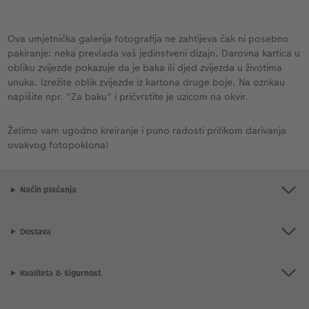
Ova umjetnička galerija fotografija ne zahtijeva čak ni posebno
pakiranje: neka prevlada vaš jedinstveni dizajn. Darovna kartica u
obliku zvijezde pokazuje da je baka ili djed zvijezda u životima
unuka. Izrežite oblik zvijezde iz kartona druge boje. Na oznkau
napišite npr. "Za baku" i pričvrstite je uzicom na okvir.
Želimo vam ugodno kreiranje i puno radosti prilikom darivanja
ovakvog fotopoklona!
Način plaćanja
Dostava
Kvaliteta & Sigurnost