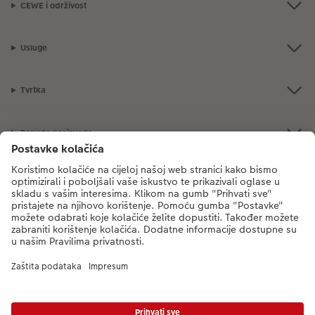
CEWE i održivost
Usluge
Tvrtka
Ponuda proizvoda
CEWE Fotosvijet
Poštovani, novi broj CEWE službe za korisnike je
mueller-foto@cewe.hr
Nazovite nas od ponedjeljka do petka od 8:00 - 17:00 sati (s iznimkom
državnih praznika). Hvala.