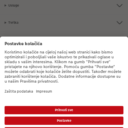
Usluge
Tvrtka
Ponuda proizvoda
CEWE Fotosvijet
Poštovani, novi broj CEWE službe za korisnike je
mueller-foto@cewe.hr
Nazovite nas od ponedjeljka do petka od 8:00 - 17:00 sati (s iznimkom
državnih praznika). Hvala.