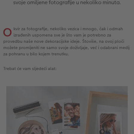
svoje omiljene fotografije u nekoliko minuta.
Ovako funkcionira
Natur fotografije
Alu fotografija s direktnim ispisom
Čestitke
Jedinstvene ideje za poklone
CEWE FOTOKNJIGA Kids
Dimenzije fotografije
Galerijska fotografija
Svijet kućnih ljubimaca
Ideje za poklone za najmilije
ram
O
kvir za fotografije, nekoliko vezica i mnogo, čak i odmah
Art Collection
Premium poster
Fotografija na Forexu
Školski i pisaći pribori
Putovanje
izrađenih uspomena sve je što vam je potrebno za
provedbu naše nove dekoracijske ideje. Štoviše, na ovoj ploči
Dodaci
Art fotografije
Ploča dobrodošlice za vjenčanje
Poklon fotokutije
Vjenčanje
možete promijeniti ne samo svoje doživljaje, već i odabrani medij
za pohranu u bilo kojem trenutku.
Izrada standard fotografija
Letvica za poster
Tekstili
Matura
Trebat će vam sljedeći alat:
Kutije za pohranu fotografija
Hexxas
Umjetničke fotografije
Foto paketi
Fotografija na drvu
Foto kalendari
Fotonaljepnica
Višedijelne zidne dekoracije
CEWE FOTOKNJIGA Kids
CEWE TRENUTNI ISPIS FOTOGRAFIJA
Foto kolaži
Trenutna izrada naljepnica
Foto vrpca