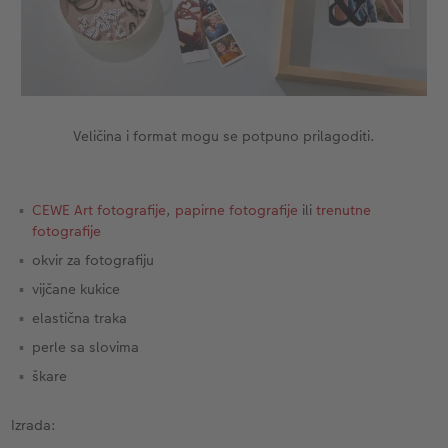
Dodaci
XXL Retro fotografija
Dodaci
Veličina i format mogu se potpuno prilagoditi.
CEWE Art fotografije
,
papirne fotografije
ili
trenutne
fotografije
okvir za fotografiju
vijčane kukice
elastična traka
perle sa slovima
škare
Izrada: