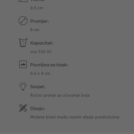
9,5 cm
Promjer:
8 cm
Kapacitet:
cca 330 ml
Površina za tisak:
9,6 x 8 cm
Savjet:
Ručno pranje za očuvanje boja
Dizajn:
Možete birati među raznim dizajn predlošcima