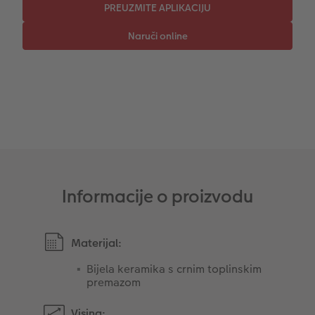
CEWE TRENUTNI ISPIS FOTOGRAFIJA
Foto kolaži
Trenutna izrada naljepnica
Foto vrpca
Dodaci
XXL Retro fotografija
Dodaci
Informacije o proizvodu
Materijal:
Bijela keramika s crnim toplinskim
premazom
Visina: