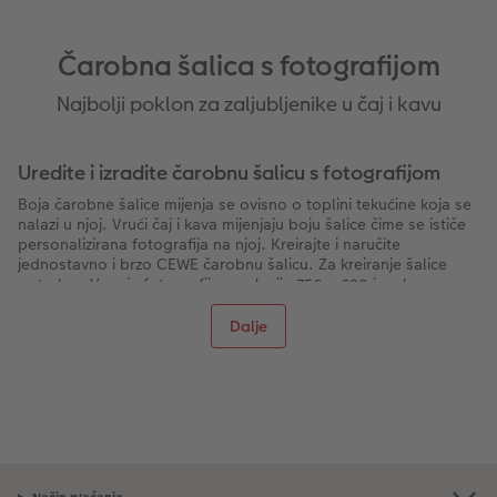
Čarobna šalica s fotografijom
Najbolji poklon za zaljubljenike u čaj i kavu
Uredite i izradite čarobnu šalicu s fotografijom
Boja čarobne šalice mijenja se ovisno o toplini tekućine koja se
nalazi u njoj. Vrući čaj i kava mijenjaju boju šalice čime se ističe
personalizirana fotografija na njoj. Kreirajte i naručite
jednostavno i brzo CEWE čarobnu šalicu. Za kreiranje šalice
potrebna Vam je fotografija rezolucije 756 × 630 i malo
vremena kako biste je uredili po svojoj želji.
Dalje
Ovako kreirajte i naručite svoju čarobnu šalicu:
Prvo odaberite fotografiju koju želite imati na šalici, zatim
odaberite tip čarobne šalice. Možete birati između panoramske
čarobne šalice (fotografija je na cijeloj površini šalice) ili obične
čarobne šalice (fotografija je na jednoj strani šalice). Nakon
odabira počnite s uređenjem: * Ako želite, možete svoju
fotografiju s različitim dizajnovima dodatno istaknuti. * Učitajte
fotografiju. * Ako želite, možete svojemu motivu dodati