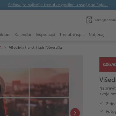
Sačuvajte najbolje trenutke godine u svoj godišnjak.
Praćenje narud
kloni
Kalendar
Inspiracija
Trenutni ispis
Natječaj
A
Višedijelni trenutni ispis fotografija
Višedi
Napravit
svoje om
Zidna
Fotog