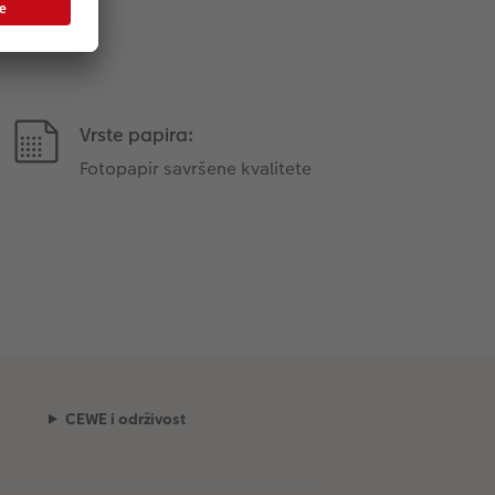
Vrste papira:
Fotopapir savršene kvalitete
CEWE i održivost