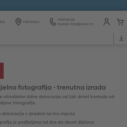
Informacije
žbe
Foto kiosci
mueller-foto@cewe.hr
jelna fotografija - trenutna izrada
e višedijelne zidne dekoracije od čak devet komada od
iljene fotografije.
 dekoracija s izradom na licu mjesta
rafija je podijeljena od dva do devet dijelova