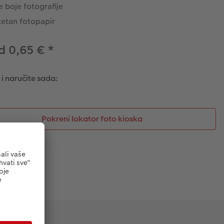
e boje fotografije
tetan fotopapir
d 0,65 €
*
 i naručite sada:
Pokreni lokator foto kioska