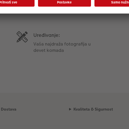
Informacije o proizvodu
Uređivanje:
Vaša najdraža fotografija u
devet komada
Dostava
Kvaliteta & Sigurnost