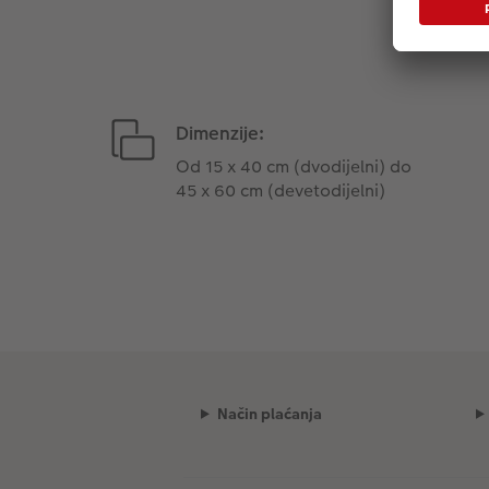
Dimenzije:
Od 15 x 40 cm (dvodijelni) do
45 x 60 cm (devetodijelni)
Način plaćanja