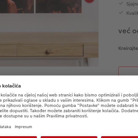
Sjajn
Kvali
već o
Kreirajte