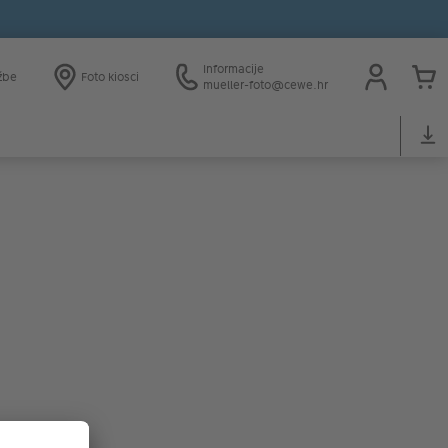
Informacije
žbe
Foto kiosci
mueller-foto@cewe.hr