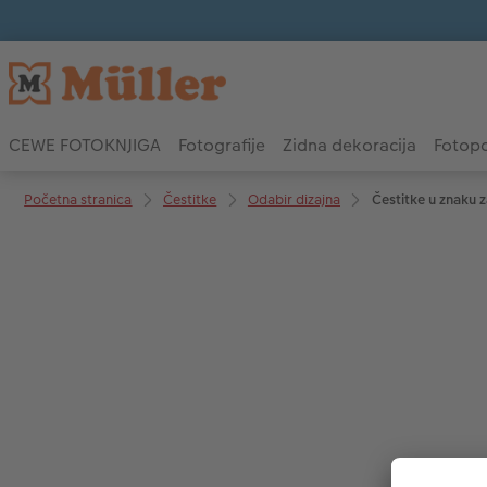
CEWE FOTOKNJIGA
Fotografije
Zidna dekoracija
Fotopo
Početna stranica
Čestitke
Odabir dizajna
Čestitke u znaku 