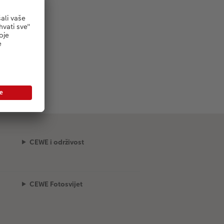
CEWE i održivost
CEWE Fotosvijet