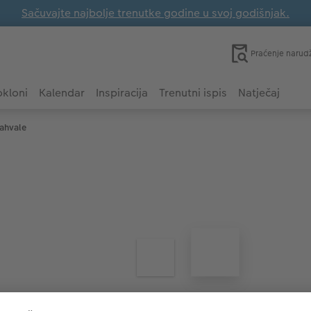
Sačuvajte najbolje trenutke godine u svoj godišnjak.
Praćenje narud
kloni
Kalendar
Inspiracija
Trenutni ispis
Natječaj
zahvale