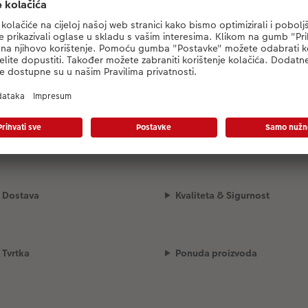
Učitavanje izbora dizajna...
Dostava
Kvaliteta & Sigurnost
Tvrtka
Ponuda proizvoda