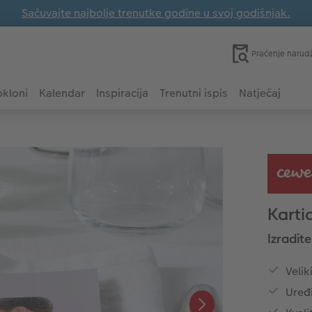
Sačuvajte najbolje trenutke godine u svoj godišnjak.
Praćenje narud
kloni
Kalendar
Inspiracija
Trenutni ispis
Natječaj
Karti
Izradite
Velik
Uređi