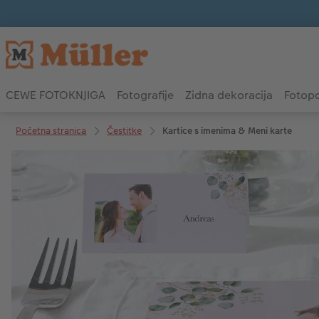
CEWE FOTOKNJIGA
Fotografije
Zidna dekoracija
Fotopo
Početna stranica
Čestitke
Kartice s imenima & Meni karte