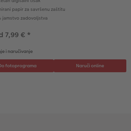
tetan digitalni tisak
irani papir za savršenu zaštitu
 jamstvo zadovoljstva
d 7,99 €
*
je i naručivanje