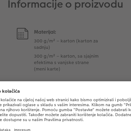
Informacije o proizvodu
Materijal:
300 g/m² – karton (karton za
sadnju)
300 g/m² – karton, sa sjajnim
efektima s vanjske strane
(meni karte)