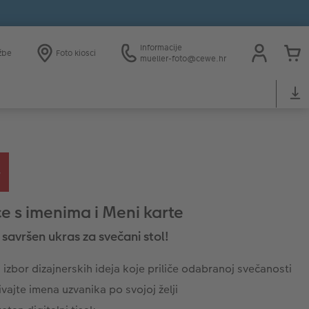
Informacije
žbe
Foto kiosci
mueller-foto@cewe.hr
ce s imenima i Meni karte
 savršen ukras za svečani stol!
i izbor dizajnerskih ideja koje priliče odabranoj svečanosti
vajte imena uzvanika po svojoj želji