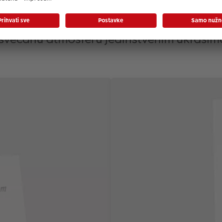
s mjestima i jelovnici za sve
 svečanu atmosferu jedinstvenim ukrasima