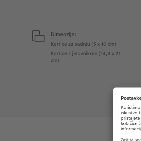
Dimenzije:
Kartice za sadnju (5 x 10 cm)
Kartice s jelovnikom (14,8 x 21
cm)