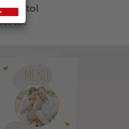
čani stol
 za stol!