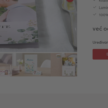
Kvali
Lamin
100%
već o
Uređivan