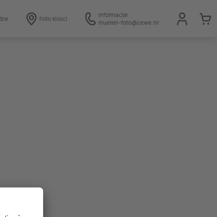
Informacije
žbe
Foto kiosci
mueller-foto@cewe.hr